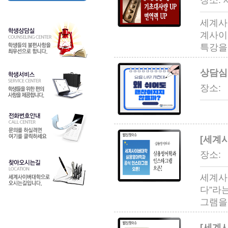
장소: 
세계사
계사이
특강을
상담심
장
[세계
장
세계사
다”라
그램을
[세계